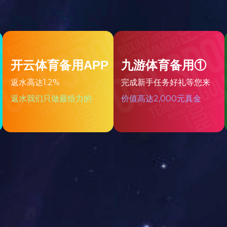
08/04
2023
湖南开云（中国）董事长欧阳德利
础，推动新型环保无机颜料细分领
8月3日，2023中国国际涂料博览会隆重开幕。本届
人数高达5万，吸引了绿色原材料、绿色涂料、智能制
球知名涂料制造商悉数亮相，诸多绿色涂料园区也向
首日，展会特别报道团...
查看详情
07/31
2023
湖南开云（中国）受邀参加第四届