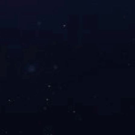
关于开云（中国）
产品专区
新闻
公司地址
国家级湘潭经济技术开发区响水乡红星村