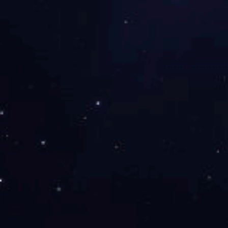
服务热线
0731-52327560