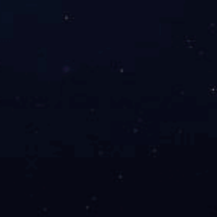
资讯
社会责任
客服中心
开云（中国）
关注微信
手机网站