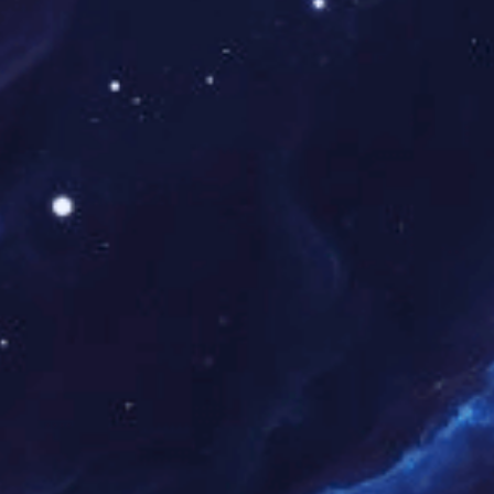
7月28日至7月30日，第四届湖南国际绿色发展博览
碳、循环、发展”为主题，共设置环保产业、循环经济
开云（中国）作为拥有6项国家级绿色设计产品的国家级绿色设计示
示的舞台，展会期间，湖南...
查看详情
07/22
2023
开云（中国）颜料|8月3-5日与您
1055
开云（中国）颜料邀您观展2023中国国际涂料博览会暨第二十一
2023 时间：2023年8月3日-5日地点：上海新国际博览
（中国）颜料与您相约上海国际涂料博览会！ 开云（中
家拥...
查看详情